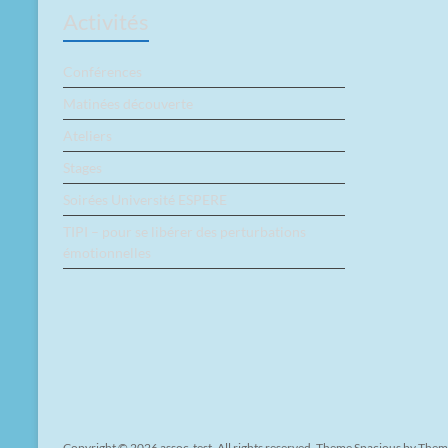
Activités
Conférences
Matinées découverte
Ateliers
Stages
Soirées Université ESPERE
TIPI – pour se libérer des perturbations
émotionnelles
Copyright © 2026
assoc-test
. All rights reserved. Theme
Spacious
by Theme