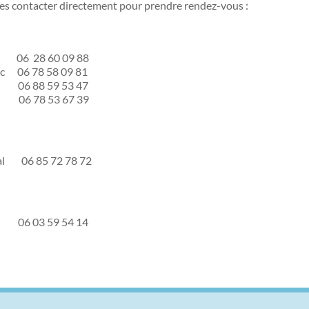
les contacter directement pour prendre rendez-vous :
 06 28 60 09 88
lec 06 78 58 09 81
u 06 88 59 53 47
l 06 78 53 67 39
al 06 85 72 78 72
 06 03 59 54 14