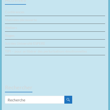
Conférences
Matinées découverte
Ateliers
Stages
Soirées Université ESPERE
TIPI – pour se libérer des perturbations émotionnelles
Rechercher