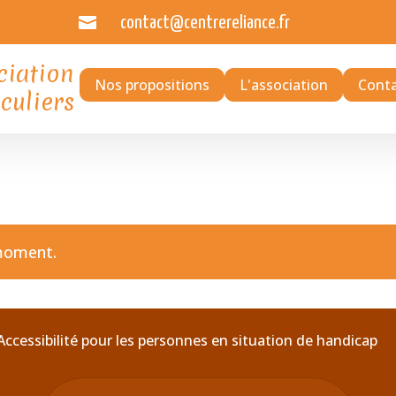

contact@centrereliance.fr
ciation
Nos propositions
L'association
Cont
culiers
moment.
Accessibilité pour les personnes en situation de handicap