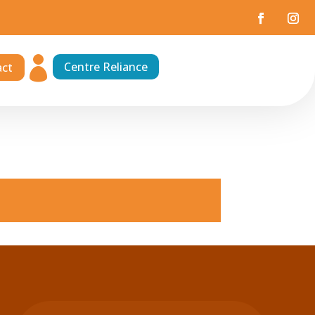

Centre Reliance
act