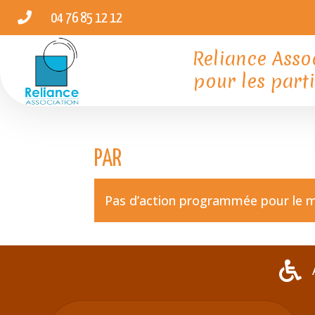

04 76 85 12 12
Reliance Asso
pour les parti
PAR
Pas d’action programmée pour le 
