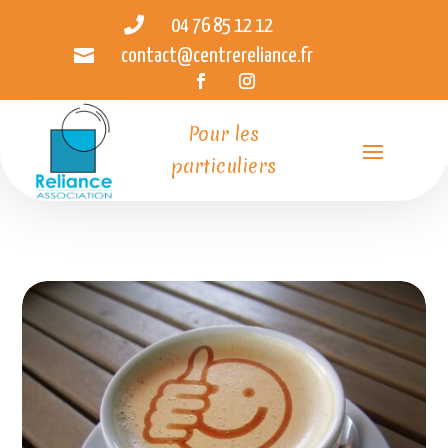

04 76 85 12 12

contact@centrereliance.fr
Pour les
particuliers