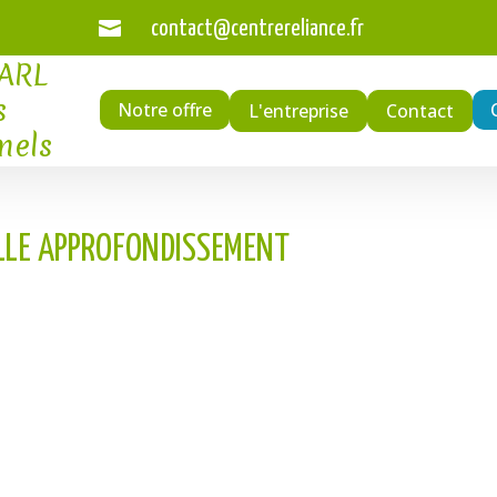

contact@centrereliance.fr
SARL
s
Notre offre
L'entreprise
Contact
nels
LLE APPROFONDISSEMENT